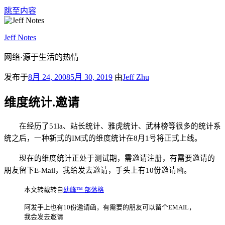
跳至内容
Jeff Notes
网络·源于生活的热情
发布于
8月 24, 2008
5月 30, 2019
由
Jeff Zhu
维度统计.邀请
在经历了
51la
、站长统计、雅虎统计、武林榜等很多的统计系
统之后，一种新式的
IM
式的维度统计在
8
月
1
号将正式上线。
现在的维度统计正处于测试期，需邀请注册，有需要邀请的
朋友留下
E-Mail
，我给发去邀请，手头上有
10
份邀请函。
本文转载转自
幼峰™ 部落格
阿发手上也有10份邀请函，有需要的朋友可以留个EMAIL，
我会发去邀请