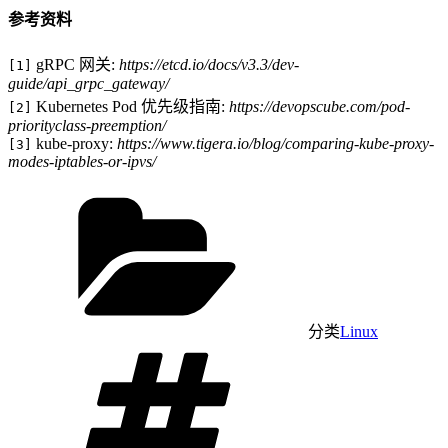
参考资料
​ gRPC 网关:
https://etcd.io/docs/v3.3/dev-
[1]
guide/api_grpc_gateway/
​ Kubernetes Pod 优先级指南:
https://devopscube.com/pod-
[2]
priorityclass-preemption/
​ kube-proxy​:
https://www.tigera.io/blog/comparing-kube-proxy-
[3]
modes-iptables-or-ipvs/
分类
Linux