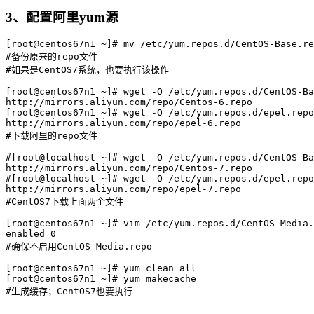
3、配置阿里yum源
[root@centos67n1 ~]# mv /etc/yum.repos.d/CentOS-Base.re
#备份原来的repo文件

#如果是CentOS7系统，也要执行该操作

[root@centos67n1 ~]# wget -O /etc/yum.repos.d/CentOS-Ba
http://mirrors.aliyun.com/repo/Centos-6.repo

[root@centos67n1 ~]# wget -O /etc/yum.repos.d/epel.repo
http://mirrors.aliyun.com/repo/epel-6.repo

#下载阿里的repo文件

#[root@localhost ~]# wget -O /etc/yum.repos.d/CentOS-Ba
http://mirrors.aliyun.com/repo/Centos-7.repo

#[root@localhost ~]# wget -O /etc/yum.repos.d/epel.repo
http://mirrors.aliyun.com/repo/epel-7.repo

#CentOS7下载上面两个文件

[root@centos67n1 ~]# vim /etc/yum.repos.d/CentOS-Media.
enabled=0

#确保不启用CentOS-Media.repo

[root@centos67n1 ~]# yum clean all

[root@centos67n1 ~]# yum makecache
