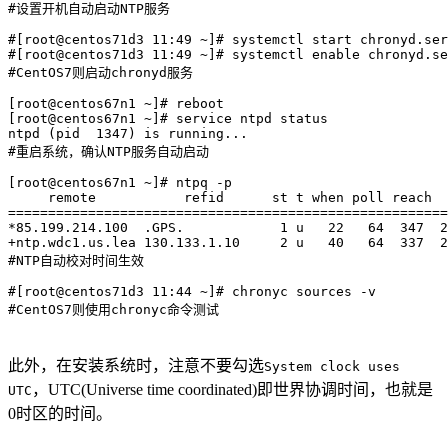
#设置开机自动启动NTP服务

#[root@centos71d3 11:49 ~]# systemctl start chronyd.ser
#[root@centos71d3 11:49 ~]# systemctl enable chronyd.se
#CentOS7则启动chronyd服务

[root@centos67n1 ~]# reboot

[root@centos67n1 ~]# service ntpd status 

ntpd (pid  1347) is running...

#重启系统，确认NTP服务自动启动

[root@centos67n1 ~]# ntpq -p

     remote           refid      st t when poll reach  
=======================================================
*85.199.214.100  .GPS.            1 u   22   64  347  2
+ntp.wdc1.us.lea 130.133.1.10     2 u   40   64  337  2
#NTP自动校对时间生效

#[root@centos71d3 11:44 ~]# chronyc sources -v

此外，在安装系统时，注意不要勾选
System clock uses
，UTC(Universe time coordinated)即世界协调时间，也就是
UTC
0时区的时间。