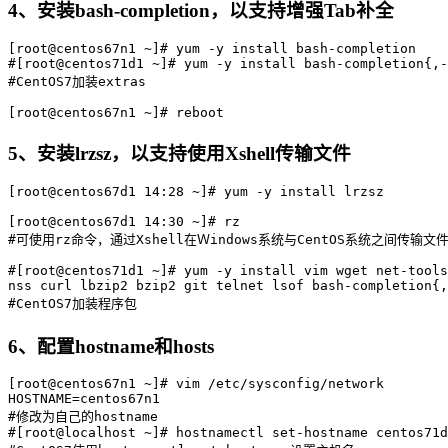
4、安装bash-completion，以支持增强Tab补全
[root@centos67n1 ~]# yum -y install bash-completion

#[root@centos71d1 ~]# yum -y install bash-completion{,-
#CentOS7加装extras

5、安装lrzsz，以支持使用Xshell传输文件
[root@centos67d1 14:28 ~]# yum -y install lrzsz

[root@centos67d1 14:30 ~]# rz

#可使用rz命令，通过Xshell在Ｗindows系统与CentOS系统之间传输文件
#[root@centos71d1 ~]# yum -y install vim wget net-tools
nss curl lbzip2 bzip2 git telnet lsof bash-completion{,
6、配置hostname和hosts
[root@centos67n1 ~]# vim /etc/sysconfig/network

HOSTNAME=centos67n1

#修改为自己的hostname

#[root@localhost ~]# hostnamectl set-hostname centos71d