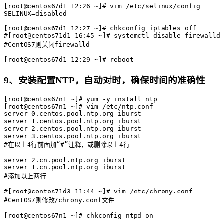
[root@centos67d1 12:26 ~]# vim /etc/selinux/config

SELINUX=disabled

[root@centos67d1 12:27 ~]# chkconfig iptables off

#[root@centos71d1 16:45 ~]# systemctl disable firewalld

#CentOS7则关闭firewalld

9、安装配置NTP，自动对时，确保时间的准确性
[root@centos67n1 ~]# yum -y install ntp

[root@centos67n1 ~]# vim /etc/ntp.conf

server 0.centos.pool.ntp.org iburst

server 1.centos.pool.ntp.org iburst

server 2.centos.pool.ntp.org iburst

server 3.centos.pool.ntp.org iburst

#在以上4行前面加“#”注释，或删除以上4行

server 2.cn.pool.ntp.org iburst

server 1.cn.pool.ntp.org iburst

#添加以上两行

#[root@centos71d3 11:44 ~]# vim /etc/chrony.conf

#CentOS7则修改/chrony.conf文件

[root@centos67n1 ~]# chkconfig ntpd on
