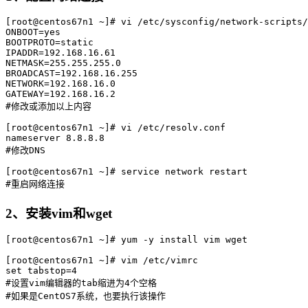
[root@centos67n1 ~]# vi /etc/sysconfig/network-scripts/
ONBOOT=yes

BOOTPROTO=static

IPADDR=192.168.16.61

NETMASK=255.255.255.0

BROADCAST=192.168.16.255

NETWORK=192.168.16.0

GATEWAY=192.168.16.2

#修改或添加以上内容

[root@centos67n1 ~]# vi /etc/resolv.conf

nameserver 8.8.8.8

#修改DNS

[root@centos67n1 ~]# service network restart

2、安装vim和wget
[root@centos67n1 ~]# yum -y install vim wget

[root@centos67n1 ~]# vim /etc/vimrc

set tabstop=4

#设置vim编辑器的tab缩进为4个空格
