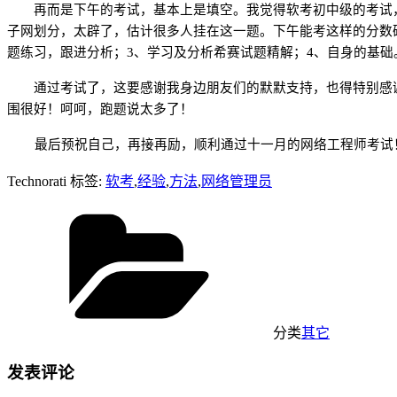
再而是下午的考试，基本上是填空。我觉得软考初中级的考试，
子网划分，太辟了，估计很多人挂在这一题。下午能考这样的分数
题练习，跟进分析；
3
、学习及分析希赛试题精解；
4
、自身的基础
通过考试了，这要感谢我身边朋友们的默默支持，也得特别感谢
围很好！呵呵，跑题说太多了！
最后预祝自己，再接再励，顺利通过十一月的网络工程师考试
Technorati 标签:
软考
,
经验
,
方法
,
网络管理员
分类
其它
发表评论