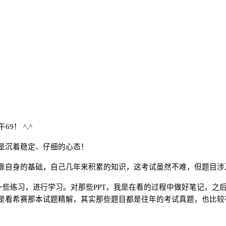
午
69
！
^.^
是沉着稳定、仔细的心态！
自身的基础，自己几年来积累的知识，这考试虽然不难，但题目涉
一些练习，进行学习。对那些
PPT
，我是在看的过程中做好笔记，之
是看希赛那本试题精解，其实那些题目都是往年的考试真题，也比较